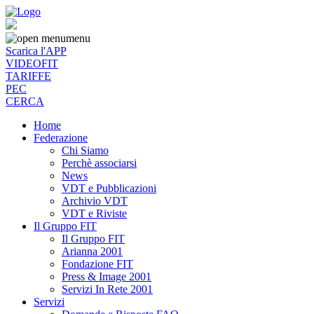
menu
Scarica l'APP
VIDEOFIT
TARIFFE
PEC
CERCA
Home
Federazione
Chi Siamo
Perchè associarsi
News
VDT e Pubblicazioni
Archivio VDT
VDT e Riviste
Il Gruppo FIT
Il Gruppo FIT
Arianna 2001
Fondazione FIT
Press & Image 2001
Servizi In Rete 2001
Servizi