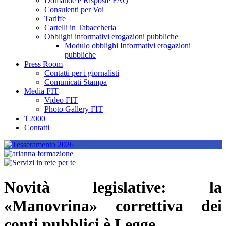
Domande e Risposte FAQ
Consulenti per Voi
Tariffe
Cartelli in Tabaccheria
Obblighi informativi erogazioni pubbliche
Modulo obblighi Informativi erogazioni
pubbliche
Press Room
Contatti per i giornalisti
Comunicati Stampa
Media FIT
Video FIT
Photo Gallery FIT
T2000
Contatti
Novità legislative: la
«Manovrina» correttiva dei
conti pubblici è Legge