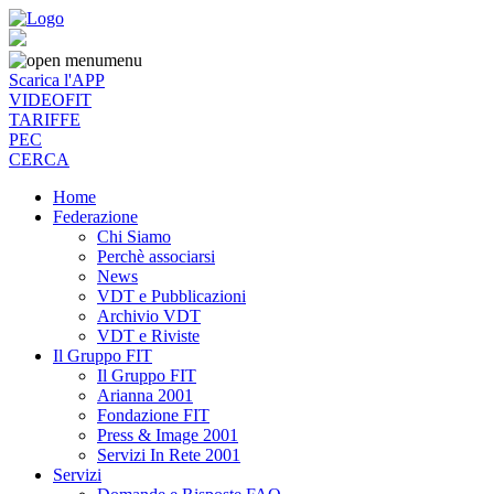
menu
Scarica l'APP
VIDEOFIT
TARIFFE
PEC
CERCA
Home
Federazione
Chi Siamo
Perchè associarsi
News
VDT e Pubblicazioni
Archivio VDT
VDT e Riviste
Il Gruppo FIT
Il Gruppo FIT
Arianna 2001
Fondazione FIT
Press & Image 2001
Servizi In Rete 2001
Servizi