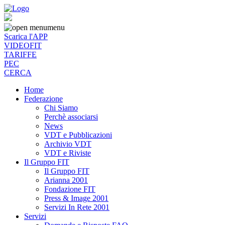
menu
Scarica l'APP
VIDEOFIT
TARIFFE
PEC
CERCA
Home
Federazione
Chi Siamo
Perchè associarsi
News
VDT e Pubblicazioni
Archivio VDT
VDT e Riviste
Il Gruppo FIT
Il Gruppo FIT
Arianna 2001
Fondazione FIT
Press & Image 2001
Servizi In Rete 2001
Servizi