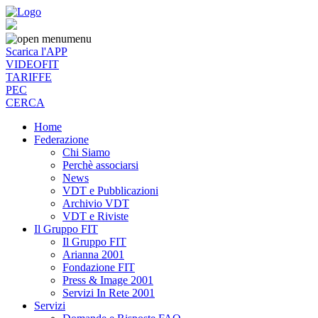
menu
Scarica l'APP
VIDEOFIT
TARIFFE
PEC
CERCA
Home
Federazione
Chi Siamo
Perchè associarsi
News
VDT e Pubblicazioni
Archivio VDT
VDT e Riviste
Il Gruppo FIT
Il Gruppo FIT
Arianna 2001
Fondazione FIT
Press & Image 2001
Servizi In Rete 2001
Servizi