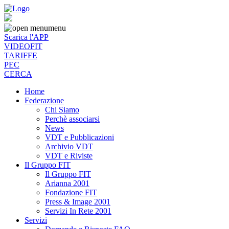
menu
Scarica l'APP
VIDEOFIT
TARIFFE
PEC
CERCA
Home
Federazione
Chi Siamo
Perchè associarsi
News
VDT e Pubblicazioni
Archivio VDT
VDT e Riviste
Il Gruppo FIT
Il Gruppo FIT
Arianna 2001
Fondazione FIT
Press & Image 2001
Servizi In Rete 2001
Servizi