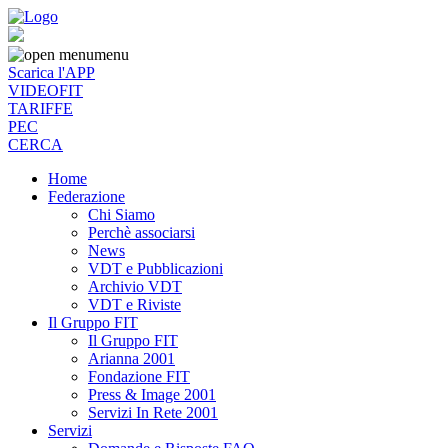
menu
Scarica l'APP
VIDEOFIT
TARIFFE
PEC
CERCA
Home
Federazione
Chi Siamo
Perchè associarsi
News
VDT e Pubblicazioni
Archivio VDT
VDT e Riviste
Il Gruppo FIT
Il Gruppo FIT
Arianna 2001
Fondazione FIT
Press & Image 2001
Servizi In Rete 2001
Servizi