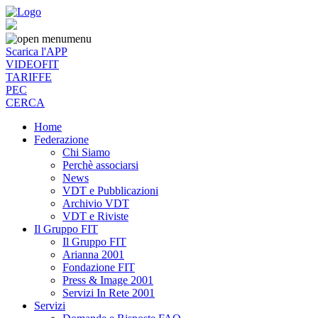
menu
Scarica l'APP
VIDEOFIT
TARIFFE
PEC
CERCA
Home
Federazione
Chi Siamo
Perchè associarsi
News
VDT e Pubblicazioni
Archivio VDT
VDT e Riviste
Il Gruppo FIT
Il Gruppo FIT
Arianna 2001
Fondazione FIT
Press & Image 2001
Servizi In Rete 2001
Servizi