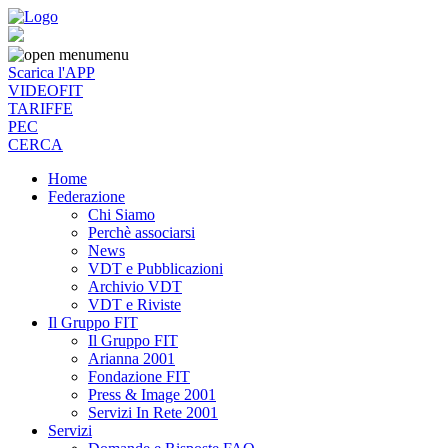
menu
Scarica l'APP
VIDEOFIT
TARIFFE
PEC
CERCA
Home
Federazione
Chi Siamo
Perchè associarsi
News
VDT e Pubblicazioni
Archivio VDT
VDT e Riviste
Il Gruppo FIT
Il Gruppo FIT
Arianna 2001
Fondazione FIT
Press & Image 2001
Servizi In Rete 2001
Servizi