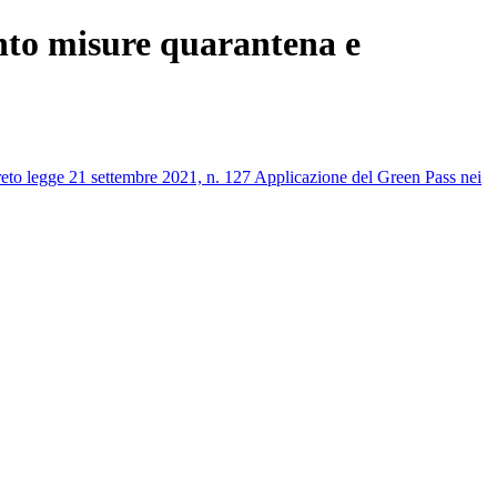
ento misure quarantena e
reto legge 21 settembre 2021, n. 127 Applicazione del Green Pass nei