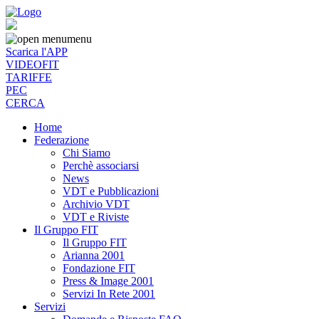
menu
Scarica l'APP
VIDEOFIT
TARIFFE
PEC
CERCA
Home
Federazione
Chi Siamo
Perchè associarsi
News
VDT e Pubblicazioni
Archivio VDT
VDT e Riviste
Il Gruppo FIT
Il Gruppo FIT
Arianna 2001
Fondazione FIT
Press & Image 2001
Servizi In Rete 2001
Servizi