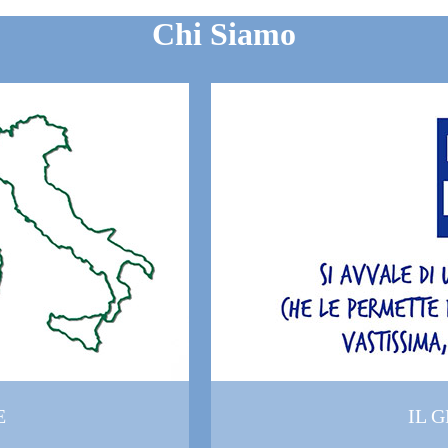
Chi Siamo
E
IL 