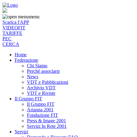
menu
Scarica l'APP
VIDEOFIT
TARIFFE
PEC
CERCA
Home
Federazione
Chi Siamo
Perchè associarsi
News
VDT e Pubblicazioni
Archivio VDT
VDT e Riviste
Il Gruppo FIT
Il Gruppo FIT
Arianna 2001
Fondazione FIT
Press & Image 2001
Servizi In Rete 2001
Servizi