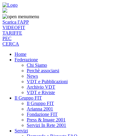
menu
Scarica l'APP
VIDEOFIT
TARIFFE
PEC
CERCA
Home
Federazione
Chi Siamo
Perchè associarsi
News
VDT e Pubblicazioni
Archivio VDT
VDT e Riviste
Il Gruppo FIT
Il Gruppo FIT
Arianna 2001
Fondazione FIT
Press & Image 2001
Servizi In Rete 2001
Servizi