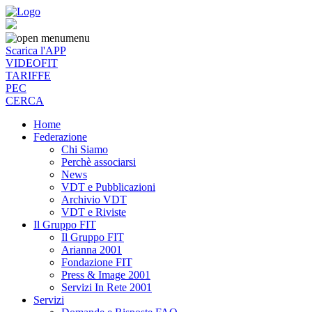
menu
Scarica l'APP
VIDEOFIT
TARIFFE
PEC
CERCA
Home
Federazione
Chi Siamo
Perchè associarsi
News
VDT e Pubblicazioni
Archivio VDT
VDT e Riviste
Il Gruppo FIT
Il Gruppo FIT
Arianna 2001
Fondazione FIT
Press & Image 2001
Servizi In Rete 2001
Servizi