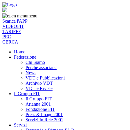
menu
Scarica l'APP
VIDEOFIT
TARIFFE
PEC
CERCA
Home
Federazione
Chi Siamo
Perchè associarsi
News
VDT e Pubblicazioni
Archivio VDT
VDT e Riviste
Il Gruppo FIT
Il Gruppo FIT
Arianna 2001
Fondazione FIT
Press & Image 2001
Servizi In Rete 2001
Servizi