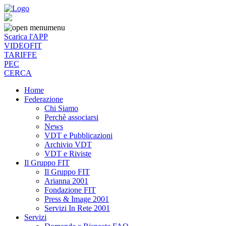
menu
Scarica l'APP
VIDEOFIT
TARIFFE
PEC
CERCA
Home
Federazione
Chi Siamo
Perchè associarsi
News
VDT e Pubblicazioni
Archivio VDT
VDT e Riviste
Il Gruppo FIT
Il Gruppo FIT
Arianna 2001
Fondazione FIT
Press & Image 2001
Servizi In Rete 2001
Servizi