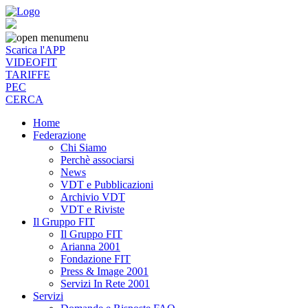
menu
Scarica l'APP
VIDEOFIT
TARIFFE
PEC
CERCA
Home
Federazione
Chi Siamo
Perchè associarsi
News
VDT e Pubblicazioni
Archivio VDT
VDT e Riviste
Il Gruppo FIT
Il Gruppo FIT
Arianna 2001
Fondazione FIT
Press & Image 2001
Servizi In Rete 2001
Servizi