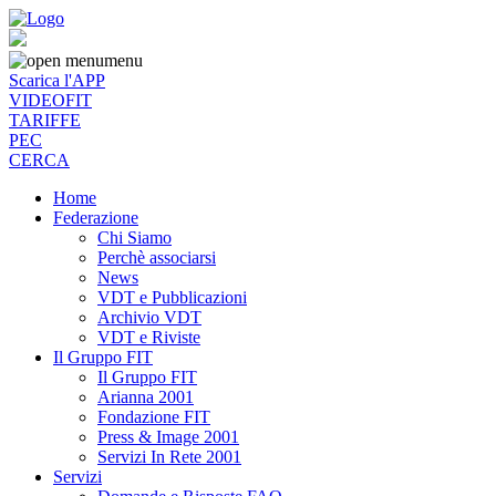
menu
Scarica l'APP
VIDEOFIT
TARIFFE
PEC
CERCA
Home
Federazione
Chi Siamo
Perchè associarsi
News
VDT e Pubblicazioni
Archivio VDT
VDT e Riviste
Il Gruppo FIT
Il Gruppo FIT
Arianna 2001
Fondazione FIT
Press & Image 2001
Servizi In Rete 2001
Servizi