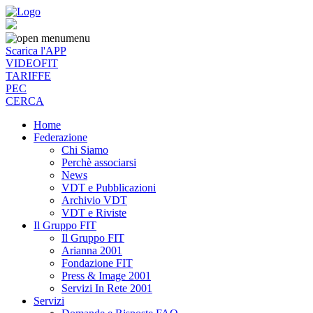
menu
Scarica l'APP
VIDEOFIT
TARIFFE
PEC
CERCA
Home
Federazione
Chi Siamo
Perchè associarsi
News
VDT e Pubblicazioni
Archivio VDT
VDT e Riviste
Il Gruppo FIT
Il Gruppo FIT
Arianna 2001
Fondazione FIT
Press & Image 2001
Servizi In Rete 2001
Servizi