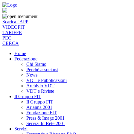
menu
Scarica l'APP
VIDEOFIT
TARIFFE
PEC
CERCA
Home
Federazione
Chi Siamo
Perchè associarsi
News
VDT e Pubblicazioni
Archivio VDT
VDT e Riviste
Il Gruppo FIT
Il Gruppo FIT
Arianna 2001
Fondazione FIT
Press & Image 2001
Servizi In Rete 2001
Servizi