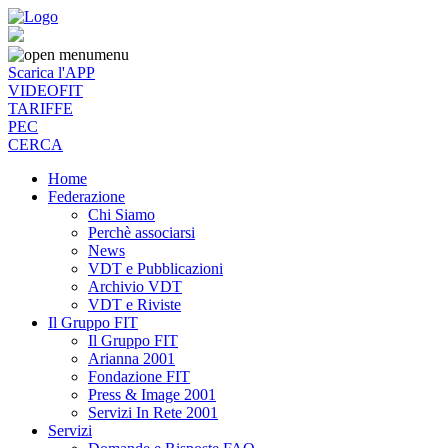
menu
Scarica l'APP
VIDEOFIT
TARIFFE
PEC
CERCA
Home
Federazione
Chi Siamo
Perchè associarsi
News
VDT e Pubblicazioni
Archivio VDT
VDT e Riviste
Il Gruppo FIT
Il Gruppo FIT
Arianna 2001
Fondazione FIT
Press & Image 2001
Servizi In Rete 2001
Servizi