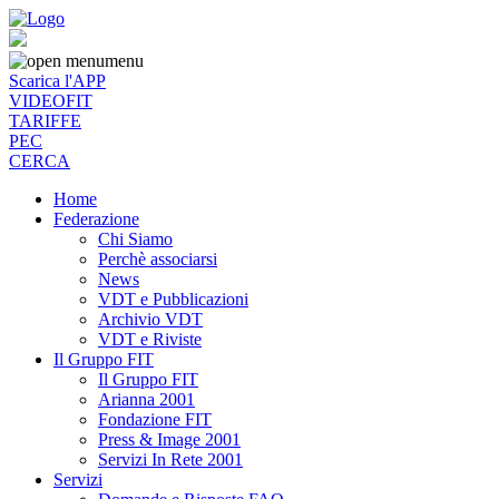
menu
Scarica l'APP
VIDEOFIT
TARIFFE
PEC
CERCA
Home
Federazione
Chi Siamo
Perchè associarsi
News
VDT e Pubblicazioni
Archivio VDT
VDT e Riviste
Il Gruppo FIT
Il Gruppo FIT
Arianna 2001
Fondazione FIT
Press & Image 2001
Servizi In Rete 2001
Servizi