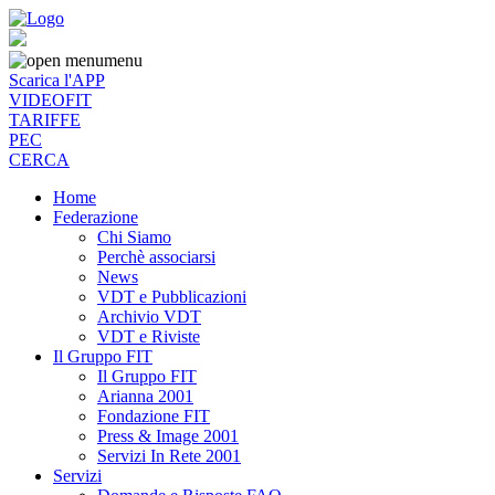
menu
Scarica l'APP
VIDEOFIT
TARIFFE
PEC
CERCA
Home
Federazione
Chi Siamo
Perchè associarsi
News
VDT e Pubblicazioni
Archivio VDT
VDT e Riviste
Il Gruppo FIT
Il Gruppo FIT
Arianna 2001
Fondazione FIT
Press & Image 2001
Servizi In Rete 2001
Servizi