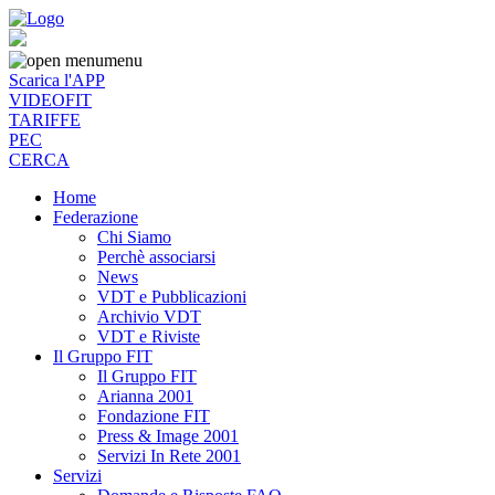
menu
Scarica l'APP
VIDEOFIT
TARIFFE
PEC
CERCA
Home
Federazione
Chi Siamo
Perchè associarsi
News
VDT e Pubblicazioni
Archivio VDT
VDT e Riviste
Il Gruppo FIT
Il Gruppo FIT
Arianna 2001
Fondazione FIT
Press & Image 2001
Servizi In Rete 2001
Servizi