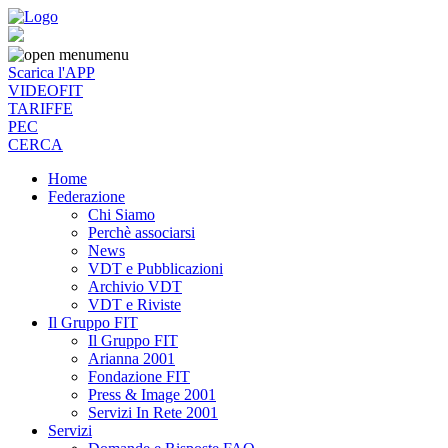
menu
Scarica l'APP
VIDEOFIT
TARIFFE
PEC
CERCA
Home
Federazione
Chi Siamo
Perchè associarsi
News
VDT e Pubblicazioni
Archivio VDT
VDT e Riviste
Il Gruppo FIT
Il Gruppo FIT
Arianna 2001
Fondazione FIT
Press & Image 2001
Servizi In Rete 2001
Servizi