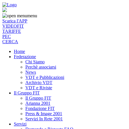
menu
Scarica l'APP
VIDEOFIT
TARIFFE
PEC
CERCA
Home
Federazione
Chi Siamo
Perchè associarsi
News
VDT e Pubblicazioni
Archivio VDT
VDT e Riviste
Il Gruppo FIT
Il Gruppo FIT
Arianna 2001
Fondazione FIT
Press & Image 2001
Servizi In Rete 2001
Servizi