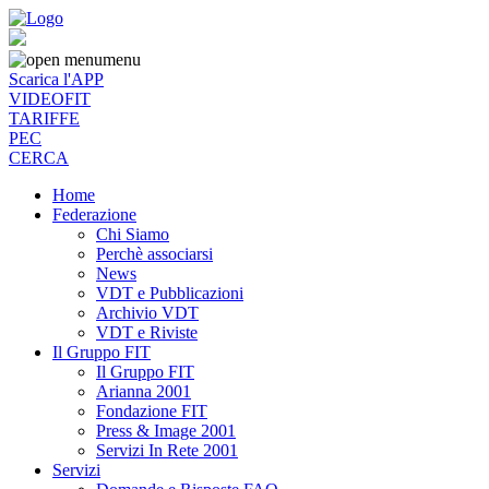
menu
Scarica l'APP
VIDEOFIT
TARIFFE
PEC
CERCA
Home
Federazione
Chi Siamo
Perchè associarsi
News
VDT e Pubblicazioni
Archivio VDT
VDT e Riviste
Il Gruppo FIT
Il Gruppo FIT
Arianna 2001
Fondazione FIT
Press & Image 2001
Servizi In Rete 2001
Servizi