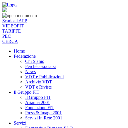
menu
Scarica l'APP
VIDEOFIT
TARIFFE
PEC
CERCA
Home
Federazione
Chi Siamo
Perchè associarsi
News
VDT e Pubblicazioni
Archivio VDT
VDT e Riviste
Il Gruppo FIT
Il Gruppo FIT
Arianna 2001
Fondazione FIT
Press & Image 2001
Servizi In Rete 2001
Servizi