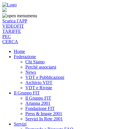
menu
Scarica l'APP
VIDEOFIT
TARIFFE
PEC
CERCA
Home
Federazione
Chi Siamo
Perchè associarsi
News
VDT e Pubblicazioni
Archivio VDT
VDT e Riviste
Il Gruppo FIT
Il Gruppo FIT
Arianna 2001
Fondazione FIT
Press & Image 2001
Servizi In Rete 2001
Servizi