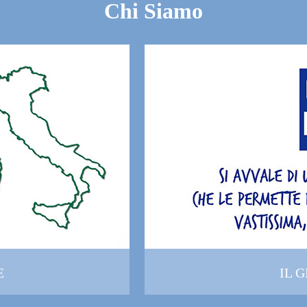
Chi Siamo
E
IL 