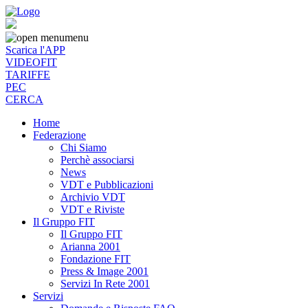
menu
Scarica l'APP
VIDEOFIT
TARIFFE
PEC
CERCA
Home
Federazione
Chi Siamo
Perchè associarsi
News
VDT e Pubblicazioni
Archivio VDT
VDT e Riviste
Il Gruppo FIT
Il Gruppo FIT
Arianna 2001
Fondazione FIT
Press & Image 2001
Servizi In Rete 2001
Servizi