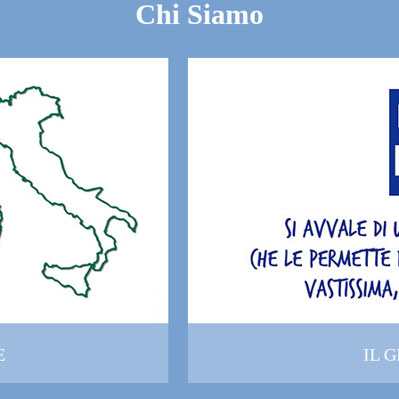
Chi Siamo
E
IL 