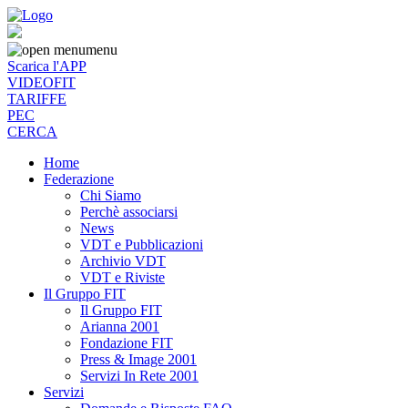
menu
Scarica l'APP
VIDEOFIT
TARIFFE
PEC
CERCA
Home
Federazione
Chi Siamo
Perchè associarsi
News
VDT e Pubblicazioni
Archivio VDT
VDT e Riviste
Il Gruppo FIT
Il Gruppo FIT
Arianna 2001
Fondazione FIT
Press & Image 2001
Servizi In Rete 2001
Servizi