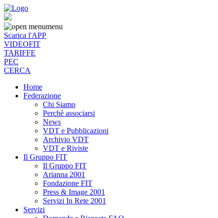
menu
Scarica l'APP
VIDEOFIT
TARIFFE
PEC
CERCA
Home
Federazione
Chi Siamo
Perchè associarsi
News
VDT e Pubblicazioni
Archivio VDT
VDT e Riviste
Il Gruppo FIT
Il Gruppo FIT
Arianna 2001
Fondazione FIT
Press & Image 2001
Servizi In Rete 2001
Servizi