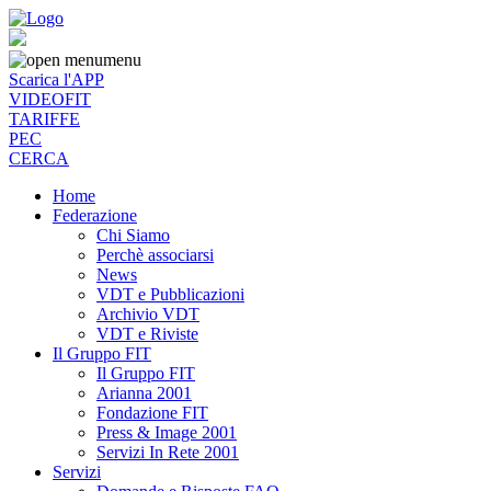
menu
Scarica l'APP
VIDEOFIT
TARIFFE
PEC
CERCA
Home
Federazione
Chi Siamo
Perchè associarsi
News
VDT e Pubblicazioni
Archivio VDT
VDT e Riviste
Il Gruppo FIT
Il Gruppo FIT
Arianna 2001
Fondazione FIT
Press & Image 2001
Servizi In Rete 2001
Servizi