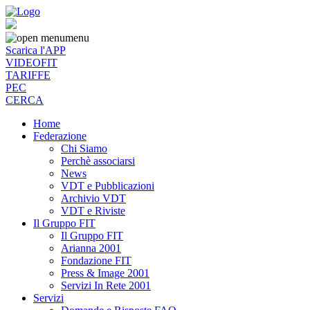
menu
Scarica l'APP
VIDEOFIT
TARIFFE
PEC
CERCA
Home
Federazione
Chi Siamo
Perchè associarsi
News
VDT e Pubblicazioni
Archivio VDT
VDT e Riviste
Il Gruppo FIT
Il Gruppo FIT
Arianna 2001
Fondazione FIT
Press & Image 2001
Servizi In Rete 2001
Servizi