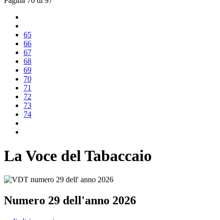
Pagina 70 di 97
65
66
67
68
69
70
71
72
73
74
La Voce del Tabaccaio
Numero 29 dell'anno 2026