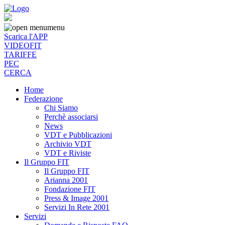
menu
Scarica l'APP
VIDEOFIT
TARIFFE
PEC
CERCA
Home
Federazione
Chi Siamo
Perchè associarsi
News
VDT e Pubblicazioni
Archivio VDT
VDT e Riviste
Il Gruppo FIT
Il Gruppo FIT
Arianna 2001
Fondazione FIT
Press & Image 2001
Servizi In Rete 2001
Servizi