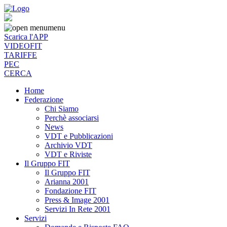
menu
Scarica l'APP
VIDEOFIT
TARIFFE
PEC
CERCA
Home
Federazione
Chi Siamo
Perchè associarsi
News
VDT e Pubblicazioni
Archivio VDT
VDT e Riviste
Il Gruppo FIT
Il Gruppo FIT
Arianna 2001
Fondazione FIT
Press & Image 2001
Servizi In Rete 2001
Servizi