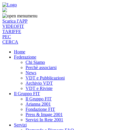
menu
Scarica l'APP
VIDEOFIT
TARIFFE
PEC
CERCA
Home
Federazione
Chi Siamo
Perchè associarsi
News
VDT e Pubblicazioni
Archivio VDT
VDT e Riviste
Il Gruppo FIT
Il Gruppo FIT
Arianna 2001
Fondazione FIT
Press & Image 2001
Servizi In Rete 2001
Servizi